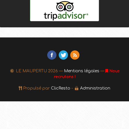
LE MAUPERTU
2026 —
Mentions légales
—
Nous
recrutons !
Propulsé par
ClicResto
-
Administration