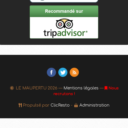
LE MAUPERTU
2026 —
Mentions légales
—
Nous
recrutons !
Propulsé par
ClicResto
-
Administration