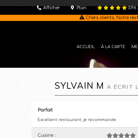
Afficher
Plan
596
Chers clients, Notre re
ACCUEIL
À LA CARTE
ME
SYLVAIN M
A ÉCRIT 
Parfait
Excellent restaurant, je recommande
Cuisine :