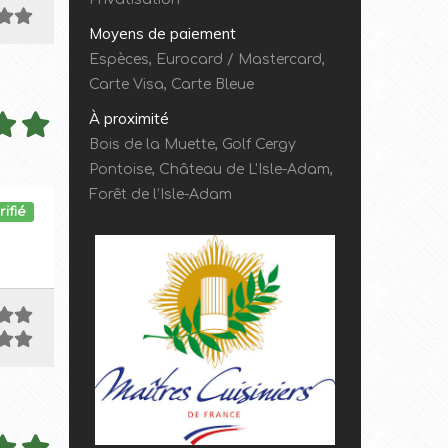
Moyens de paiement
Espèces, Eurocard / Mastercard,
Carte Visa, Carte Bleue
À proximité
Bois de la Muette, Golf Cergy
Pontoise, Château de L'Isle-Adam,
Forêt de l’Isle-Adam
rifié