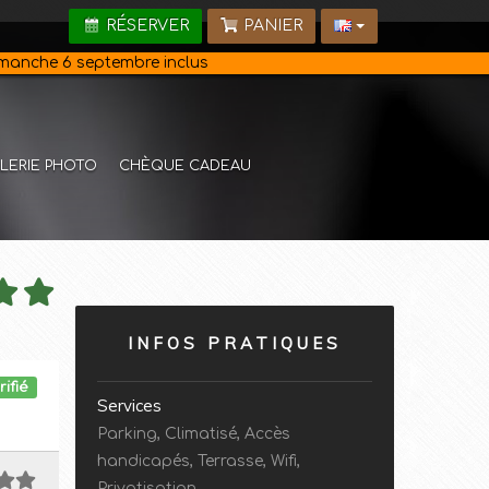
RÉSERVER
PANIER
imanche 6 septembre inclus
LERIE PHOTO
CHÈQUE CADEAU
INFOS PRATIQUES
rifié
Services
Parking, Climatisé, Accès
handicapés, Terrasse, Wifi,
Privatisation