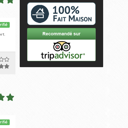
rifié
rt.
rifié