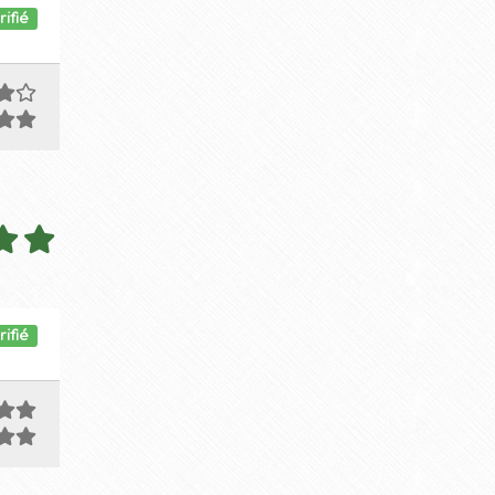
rifié
rifié